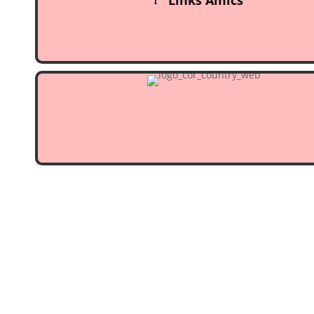
Links Amics
I