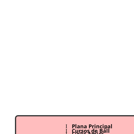
Plana Principal
I
Cursos de Ball
I